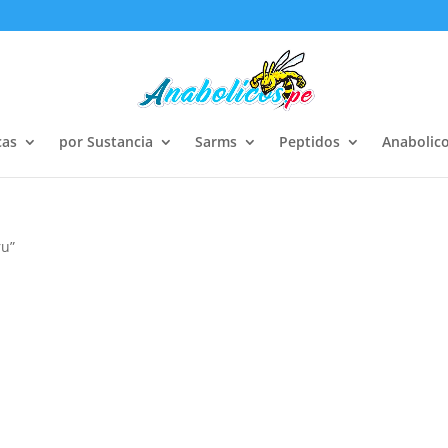
cas
por Sustancia
Sarms
Peptidos
Anabolico
ru”