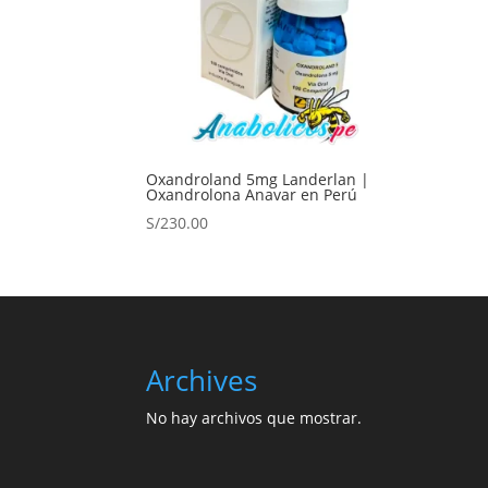
Oxandroland 5mg Landerlan |
Oxandrolona Anavar en Perú
S/
230.00
Archives
No hay archivos que mostrar.