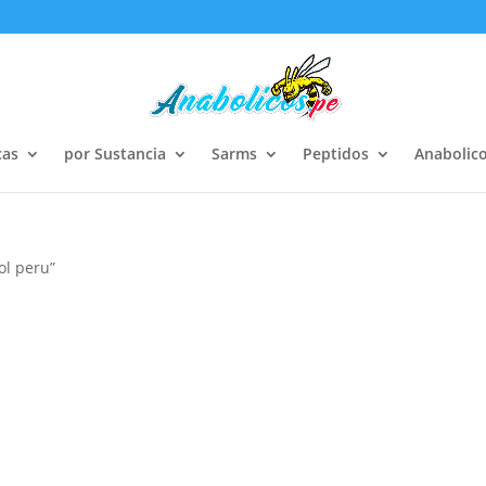
cas
por Sustancia
Sarms
Peptidos
Anabolico
ol peru”