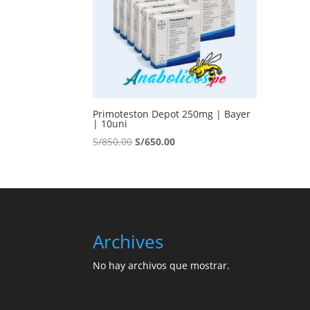
Primoteston Depot 250mg | Bayer
| 10uni
El
El
S/
850.00
S/
650.00
precio
precio
original
actual
era:
es:
S/850.00.
S/650.00.
Archives
No hay archivos que mostrar.