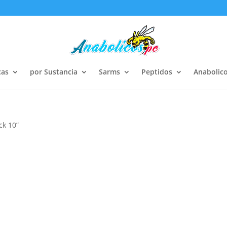
cas
por Sustancia
Sarms
Peptidos
Anabolico
ck 10”