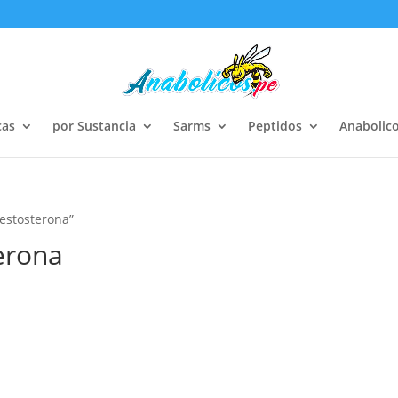
cas
por Sustancia
Sarms
Peptidos
Anabolico
testosterona”
erona