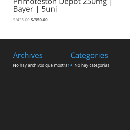
Primoteston Depot 250mg |
Bayer | 5uni
El
El
S/
425.00
S/
350.00
precio
precio
original
actual
era:
es:
S/425.00.
S/350.00.
Archives
Categories
No hay archivos que mostrar.
No hay categorías