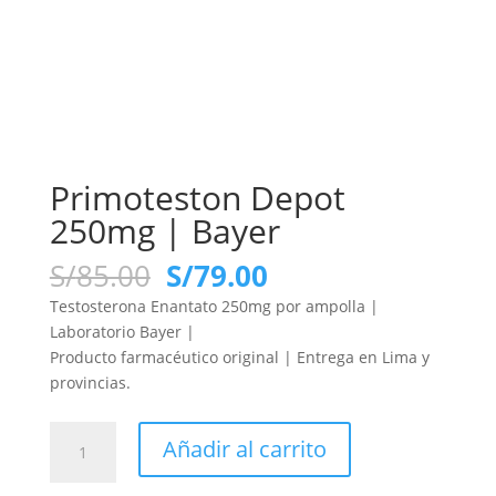
Primoteston Depot
250mg | Bayer
El
El
S/
85.00
S/
79.00
precio
precio
Testosterona Enantato 250mg por ampolla |
original
actual
Laboratorio Bayer |
era:
es:
Producto farmacéutico original | Entrega en Lima y
S/85.00.
S/79.00.
provincias.
Primoteston
Añadir al carrito
Depot
250mg