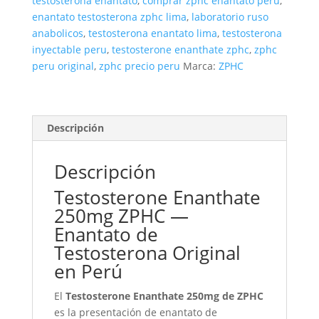
testosterona enantato
,
comprar zphc enantato peru
,
Testosterona
enantato testosterona zphc lima
,
laboratorio ruso
en
anabolicos
,
testosterona enantato lima
,
testosterona
Perú
inyectable peru
,
testosterone enanthate zphc
,
zphc
cantidad
peru original
,
zphc precio peru
Marca:
ZPHC
Descripción
Descripción
Testosterone Enanthate
250mg ZPHC —
Enantato de
Testosterona Original
en Perú
El
Testosterone Enanthate 250mg de ZPHC
es la presentación de enantato de