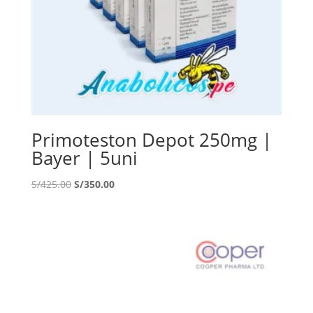
Primoteston Depot 250mg |
Bayer | 5uni
El
El
S/
425.00
S/
350.00
precio
precio
original
actual
era:
es:
S/425.00.
S/350.00.