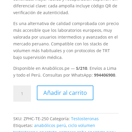
diferencial clave: cada ampolla incluye código QR de
verificación de autenticidad.
Es una alternativa de calidad comprobada con precio
más accesible que los laboratorios europeos, muy
valorada por usuarios intermedios y avanzados en el
mercado peruano. Compatible con los stacks de
volumen más habituales y con protocolos de TRT
bajo supervisión médica.
Disponible en Anabólicos.pe —
S/210
. Envíos a Lima
y todo el Perú. Consultas por WhatsApp:
994406900
.
Testosterone
Añadir al carrito
Enanthate
250mg
ZPHC
|
SKU:
ZPHC-TE-250
Categoría:
Testosteronas
Enantato
Etiquetas:
anabólicos perú
,
ciclo volumen
de